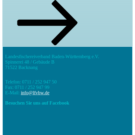
Landesfischereiverband Baden-Württemberg e.V.
Spinnerei 48 / Gebäude B
71522 Backnang
Telefon: 0711 / 252 947 50
Fax: 0711 / 252 947 99
E-Mail:
info@lfvbw.de
Besuchen Sie uns auf Facebook