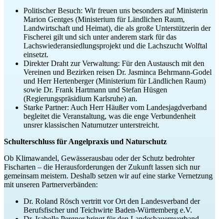
Politischer Besuch: Wir freuen uns besonders auf Ministerin
Marion Gentges (Ministerium für Ländlichen Raum,
Landwirtschaft und Heimat), die als große Unterstützerin der
Fischerei gilt und sich unter anderem stark für das
Lachswiederansiedlungsprojekt und die Lachszucht Wolftal
einsetzt.
Direkter Draht zur Verwaltung: Für den Austausch mit den
Vereinen und Bezirken reisen Dr. Jasminca Behrmann-Godel
und Herr Hertenberger (Ministerium für Ländlichen Raum)
sowie Dr. Frank Hartmann und Stefan Hüsgen
(Regierungspräsidium Karlsruhe) an.
Starke Partner: Auch Herr Häußer vom Landesjagdverband
begleitet die Veranstaltung, was die enge Verbundenheit
unsrer klassischen Naturnutzer unterstreicht.
Schulterschluss für Angelpraxis und Naturschutz
Ob Klimawandel, Gewässerausbau oder der Schutz bedrohter
Fischarten – die Herausforderungen der Zukunft lassen sich nur
gemeinsam meistern. Deshalb setzen wir auf eine starke Vernetzung
mit unseren Partnerverbänden:
Dr. Roland Rösch vertritt vor Ort den Landesverband der
Berufsfischer und Teichwirte Baden-Württemberg e.V.
Dr. Isabelle Pergner bringt für den Landesbauernverband