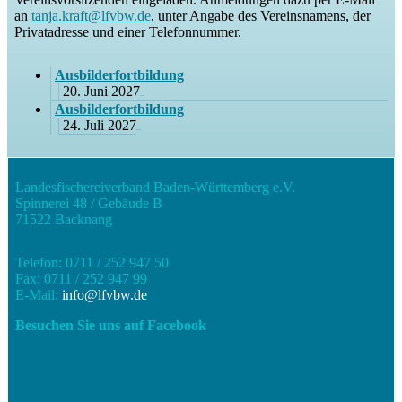
an
tanja.kraft@lfvbw.de
, unter Angabe des Vereinsnamens, der
Privatadresse und einer Telefonnummer.
Ausbilderfortbildung
20. Juni 2027
Ausbilderfortbildung
24. Juli 2027
Landesfischereiverband Baden-Württemberg e.V.
Spinnerei 48 / Gebäude B
71522 Backnang
Telefon: 0711 / 252 947 50
Fax: 0711 / 252 947 99
E-Mail:
info@lfvbw.de
Besuchen Sie uns auf Facebook