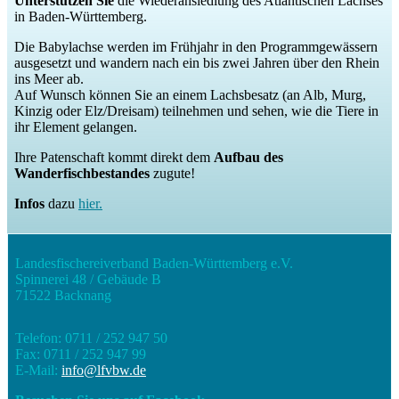
Unterstützen Sie
die Wiederansiedlung des Atlantischen Lachses
in Baden-Württemberg.
Die Babylachse werden im Frühjahr in den Programmgewässern
ausgesetzt und wandern nach ein bis zwei Jahren über den Rhein
ins Meer ab.
Auf Wunsch können Sie an einem Lachsbesatz (an Alb, Murg,
Kinzig oder Elz/Dreisam) teilnehmen und sehen, wie die Tiere in
ihr Element gelangen.
Ihre Patenschaft kommt direkt dem
Aufbau des
Wanderfischbestandes
zugute!
Infos
dazu
hier.
Landesfischereiverband Baden-Württemberg e.V.
Spinnerei 48 / Gebäude B
71522 Backnang
Telefon: 0711 / 252 947 50
Fax: 0711 / 252 947 99
E-Mail:
info@lfvbw.de