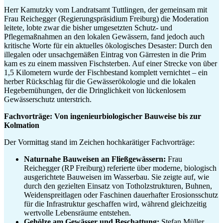
Herr Kamutzky vom Landratsamt Tuttlingen, der gemeinsam mit
Frau Reichegger (Regierungspräsidium Freiburg) die Moderation
leitete, lobte zwar die bisher umgesetzten Schutz- und
Pflegemaßnahmen an den lokalen Gewässern, fand jedoch auch
kritische Worte für ein aktuelles ökologisches Desaster: Durch den
illegalen oder unsachgemäßen Eintrag von Gärresten in die Prim
kam es zu einem massiven Fischsterben. Auf einer Strecke von über
1,5 Kilometern wurde der Fischbestand komplett vernichtet – ein
herber Rückschlag für die Gewässerökologie und die lokalen
Hegebemühungen, der die Dringlichkeit von lückenlosem
Gewässerschutz unterstrich.
Fachvorträge: Von ingenieurbiologischer Bauweise bis zur
Kolmation
Der Vormittag stand im Zeichen hochkarätiger Fachvorträge:
Naturnahe Bauweisen an Fließgewässern:
Frau
Reichegger (RP Freiburg) referierte über moderne, biologisch
ausgerichtete Bauweisen im Wasserbau. Sie zeigte auf, wie
durch den gezielten Einsatz von Totholzstrukturen, Buhnen,
Weidenspreitlagen oder Faschinen dauerhafter Erosionsschutz
für die Infrastruktur geschaffen wird, während gleichzeitig
wertvolle Lebensräume entstehen.
Gehölze am Gewässer und Beschattung:
Stefan Müller