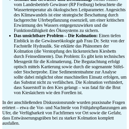
vom Landesbetrieb Gewässer (RP Freiburg) beleuchtete die
Wassertemperatur als ökologischen Leitparameter. Angesichts
des Klimawandels ist eine strategische Beschattung durch
fachgerechte Uferbepflanzung essenziell, um einer kritischen
Erwärmung des Wassers entgegenzuwirken und die
Funktionsfähigkeit des Ökosystems zu sichern.
Das unsichtbare Problem – Die Kolmation:
Einen tiefen
Einblick in die Gewässerökologie gab Frau Dr. Seitz von der
Fachstelle Hydraulik. Sie erklärte das Phänomen der
Kolmation (die Verstopfung des lückenreichen Kiesbetts
durch Feinsedimente). Das Problem: Es gibt kein technisches
Messgerät für die Kolmatierung. Die Begutachtung erfolgt
optisch mittels Kartierung sowie durch die sogenannte Stifel-
oder Stocherprobe. Eine Sedimententnahme zur Analyse
sollte dabei möglichst ohne maschinellen Einsatz erfolgen, um
das Substrat nicht zu verfälschen. Die Kolmation verhindert,
dass Sauerstoff in den Kies gelangt – was fatal für die Brut
von Kieslaichern wie den Forellen ist.
In der anschließenden Diskussionsrunde wurden praxisnahe Fragen
erörtert – etwa die Vor- und Nachteile von Frühjahrspflanzungen am
Ufer, die Verfügbarkeit von Fachfirmen vor Ort sowie die Gefahr,
dass Entwässerungsgräben bei zu starker Kolmation komplett
ausfallen.