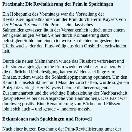
Praxisnah: Die Revitalisierung der Prim in Spaichingen
Ein Höhepunkt des Vormittags war die Vorstellung der
Revitalisierungsmaßnahmen an der Prim durch Herrn Kaysers von
der
Planstatt Senner
. Die Prim ist ein klassisches
Salmonidengewässer, litt in der Vergangenheit jedoch unter einem
sehr geradlinigen Verlauf, einer durch Kolmatierung stark
befestigten Sohle und einem teilweise zu dichten, ungesteuerten
Uferbewuchs, der den Fluss völlig aus dem Ortsbild verschwinden
ließ.
Durch die neuen Maßnahmen wurde das Flussbett verbreitert und
Uferstufen angelegt, um die Prim wieder erlebbar zu machen. Für
die natürliche Uferbefestigung kamen Weidenstecklinge zum
Einsatz, zudem wurde die Sohlschleppspannung optimiert. Um den
Raum für Inselstrukturen und Mäander zu schaffen, wurde sogar ein
Bolzplatz verlegt. Herr Kaysers betonte die hervorragende
Zusammenarbeit und die wichtige Einbeziehung der Nachbarschaft
(beispielsweise bei der Absprache von Baumhöhen). Das Fazit war
durchweg positiv: Eine Renaturierung von Bächen und Flüssen
lohnt sich auch – und gerade – innerorts massiv.
Exkursionen nach Spaichingen und Rottweil
Nach einer kurzen Begehung der Prim-Revitalisierung unter der