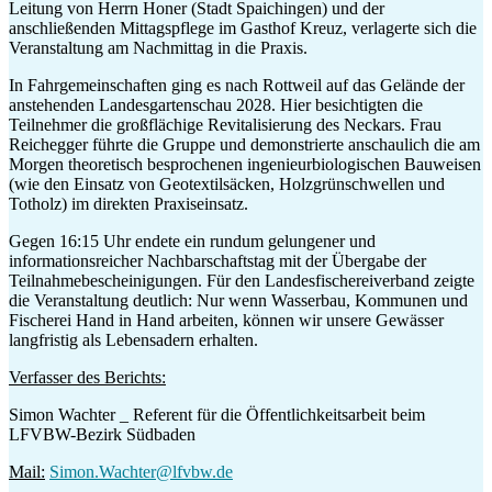
Leitung von Herrn Honer (Stadt Spaichingen) und der
anschließenden Mittagspflege im Gasthof Kreuz, verlagerte sich die
Veranstaltung am Nachmittag in die Praxis.
In Fahrgemeinschaften ging es nach Rottweil auf das Gelände der
anstehenden Landesgartenschau 2028. Hier besichtigten die
Teilnehmer die großflächige Revitalisierung des Neckars. Frau
Reichegger führte die Gruppe und demonstrierte anschaulich die am
Morgen theoretisch besprochenen ingenieurbiologischen Bauweisen
(wie den Einsatz von Geotextilsäcken, Holzgrünschwellen und
Totholz) im direkten Praxiseinsatz.
Gegen 16:15 Uhr endete ein rundum gelungener und
informationsreicher Nachbarschaftstag mit der Übergabe der
Teilnahmebescheinigungen. Für den Landesfischereiverband zeigte
die Veranstaltung deutlich: Nur wenn Wasserbau, Kommunen und
Fischerei Hand in Hand arbeiten, können wir unsere Gewässer
langfristig als Lebensadern erhalten.
Verfasser des Berichts:
Simon Wachter _ Referent für die Öffentlichkeitsarbeit beim
LFVBW-Bezirk Südbaden
Mail:
Simon.Wachter@lfvbw.de