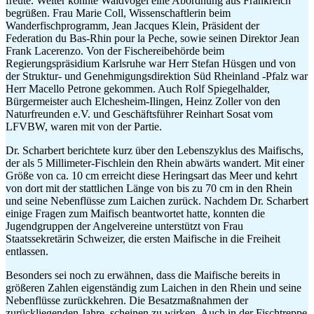
freute. Weiter konnte Waldvogel eine Abordnung aus Frankreich
begrüßen. Frau Marie Coll, Wissenschaftlerin beim
Wanderfischprogramm, Jean Jacques Klein, Präsident der
Federation du Bas-Rhin pour la Peche, sowie seinen Direktor Jean
Frank Lacerenzo. Von der Fischereibehörde beim
Regierungspräsidium Karlsruhe war Herr Stefan Hüsgen und von
der Struktur- und Genehmigungsdirektion Süd Rheinland -Pfalz war
Herr Macello Petrone gekommen. Auch Rolf Spiegelhalder,
Bürgermeister auch Elchesheim-Ilingen, Heinz Zoller von den
Naturfreunden e.V. und Geschäftsführer Reinhart Sosat vom
LFVBW, waren mit von der Partie.
Dr. Scharbert berichtete kurz über den Lebenszyklus des Maifischs,
der als 5 Millimeter-Fischlein den Rhein abwärts wandert. Mit einer
Größe von ca. 10 cm erreicht diese Heringsart das Meer und kehrt
von dort mit der stattlichen Länge von bis zu 70 cm in den Rhein
und seine Nebenflüsse zum Laichen zurück. Nachdem Dr. Scharbert
einige Fragen zum Maifisch beantwortet hatte, konnten die
Jugendgruppen der Angelvereine unterstützt von Frau
Staatssekretärin Schweizer, die ersten Maifische in die Freiheit
entlassen.
Besonders sei noch zu erwähnen, dass die Maifische bereits in
größeren Zahlen eigenständig zum Laichen in den Rhein und seine
Nebenflüsse zurückkehren. Die Besatzmaßnahmen der
zurückliegenden Jahre, scheinen zu wirken. Auch in der Fischtreppe