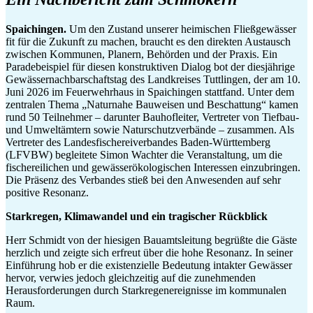
Spaichingen.
Um den Zustand unserer heimischen Fließgewässer
fit für die Zukunft zu machen, braucht es den direkten Austausch
zwischen Kommunen, Planern, Behörden und der Praxis. Ein
Paradebeispiel für diesen konstruktiven Dialog bot der diesjährige
Gewässernachbarschaftstag des Landkreises Tuttlingen, der am 10.
Juni 2026 im Feuerwehrhaus in Spaichingen stattfand. Unter dem
zentralen Thema „Naturnahe Bauweisen und Beschattung“ kamen
rund 50 Teilnehmer – darunter Bauhofleiter, Vertreter von Tiefbau-
und Umweltämtern sowie Naturschutzverbände – zusammen. Als
Vertreter des Landesfischereiverbandes Baden-Württemberg
(LFVBW) begleitete Simon Wachter die Veranstaltung, um die
fischereilichen und gewässerökologischen Interessen einzubringen.
Die Präsenz des Verbandes stieß bei den Anwesenden auf sehr
positive Resonanz.
Starkregen, Klimawandel und ein tragischer Rückblick
Herr Schmidt von der hiesigen Bauamtsleitung begrüßte die Gäste
herzlich und zeigte sich erfreut über die hohe Resonanz. In seiner
Einführung hob er die existenzielle Bedeutung intakter Gewässer
hervor, verwies jedoch gleichzeitig auf die zunehmenden
Herausforderungen durch Starkregenereignisse im kommunalen
Raum.