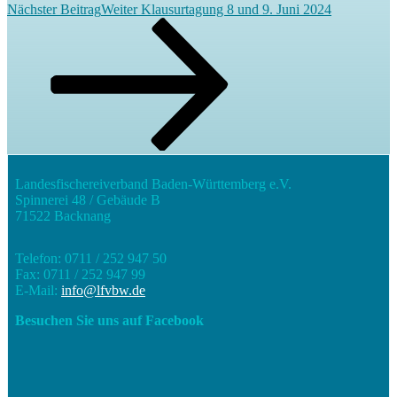
Nächster Beitrag
Weiter
Klausurtagung 8 und 9. Juni 2024
Landesfischereiverband Baden-Württemberg e.V.
Spinnerei 48 / Gebäude B
71522 Backnang
Telefon: 0711 / 252 947 50
Fax: 0711 / 252 947 99
E-Mail:
info@lfvbw.de
Besuchen Sie uns auf Facebook