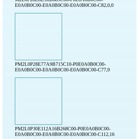
E0A0B0C00-E0A0B0C00-E0A0B0C00-C82,0,0
PM2L0P28E77A9B715C10-P0E0A0B0C00-
E0A0B0C00-E0A0B0C00-E0A0B0C00-C77,9
PM2L0P30E112A16B268C00-P0E0A0B0C00-
E0A0B0C00-E0A0B0C00-E0A0B0C00-C112,16