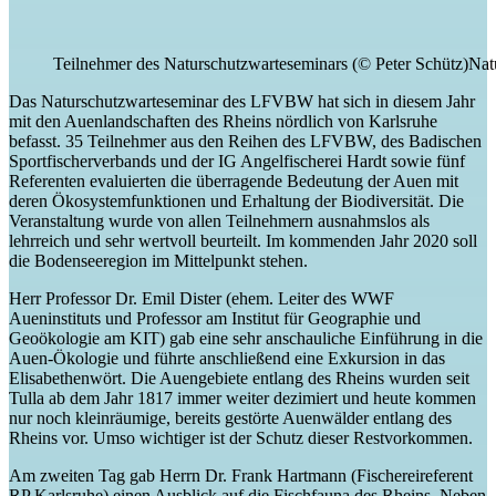
Teilnehmer des Naturschutzwarteseminars (© Peter Schütz)Nat
Das Naturschutzwarteseminar des LFVBW hat sich in diesem Jahr
mit den Auenlandschaften des Rheins nördlich von Karlsruhe
befasst. 35 Teilnehmer aus den Reihen des LFVBW, des Badischen
Sportfischerverbands und der IG Angelfischerei Hardt sowie fünf
Referenten evaluierten die überragende Bedeutung der Auen mit
deren Ökosystemfunktionen und Erhaltung der Biodiversität. Die
Veranstaltung wurde von allen Teilnehmern ausnahmslos als
lehrreich und sehr wertvoll beurteilt. Im kommenden Jahr 2020 soll
die Bodenseeregion im Mittelpunkt stehen.
Herr Professor Dr. Emil Dister (ehem. Leiter des WWF
Aueninstituts und Professor am Institut für Geographie und
Geoökologie am KIT) gab eine sehr anschauliche Einführung in die
Auen-Ökologie und führte anschließend eine Exkursion in das
Elisabethenwört. Die Auengebiete entlang des Rheins wurden seit
Tulla ab dem Jahr 1817 immer weiter dezimiert und heute kommen
nur noch kleinräumige, bereits gestörte Auenwälder entlang des
Rheins vor. Umso wichtiger ist der Schutz dieser Restvorkommen.
Am zweiten Tag gab Herrn Dr. Frank Hartmann (Fischereireferent
RP Karlsruhe) einen Ausblick auf die Fischfauna des Rheins. Neben