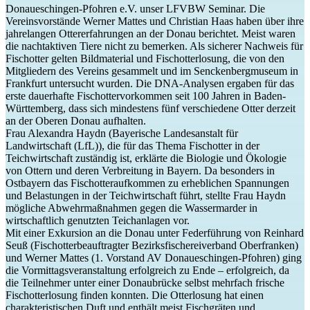
Donaueschingen-Pfohren e.V. unser LFVBW Seminar. Die
Vereinsvorstände Werner Mattes und Christian Haas haben über ihre
jahrelangen Ottererfahrungen an der Donau berichtet. Meist waren
die nachtaktiven Tiere nicht zu bemerken. Als sicherer Nachweis für
Fischotter gelten Bildmaterial und Fischotterlosung, die von den
Mitgliedern des Vereins gesammelt und im Senckenbergmuseum in
Frankfurt untersucht wurden. Die DNA-Analysen ergaben für das
erste dauerhafte Fischottervorkommen seit 100 Jahren in Baden-
Württemberg, dass sich mindestens fünf verschiedene Otter derzeit
an der Oberen Donau aufhalten.
Frau Alexandra Haydn (Bayerische Landesanstalt für
Landwirtschaft (LfL)), die für das Thema Fischotter in der
Teichwirtschaft zuständig ist, erklärte die Biologie und Ökologie
von Ottern und deren Verbreitung in Bayern. Da besonders in
Ostbayern das Fischotteraufkommen zu erheblichen Spannungen
und Belastungen in der Teichwirtschaft führt, stellte Frau Haydn
mögliche Abwehrmaßnahmen gegen die Wassermarder in
wirtschaftlich genutzten Teichanlagen vor.
Mit einer Exkursion an die Donau unter Federführung von Reinhard
Seuß (Fischotterbeauftragter Bezirksfischereiverband Oberfranken)
und Werner Mattes (1. Vorstand AV Donaueschingen-Pfohren) ging
die Vormittagsveranstaltung erfolgreich zu Ende – erfolgreich, da
die Teilnehmer unter einer Donaubrücke selbst mehrfach frische
Fischotterlosung finden konnten. Die Otterlosung hat einen
charakteristischen Duft und enthält meist Fischgräten und