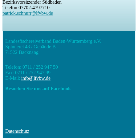
Bezirksvorsitzender Südbaden
Telefon
07702-4797710
patrick.schnurr@lfvbw.de
Landesfischereiverband Baden-Württemberg e.V.
Spinnerei 48 / Gebäude B
71522 Backnang
Telefon: 0711 / 252 947 50
Fax: 0711 / 252 947 99
E-Mail:
info@lfvbw.de
Besuchen Sie uns auf Facebook
Datenschutz