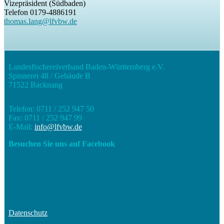
Vizepräsident (Südbaden)
Telefon
0179-4886191
thomas.lang@lfvbw.de
Landesfischereiverband Baden-Württemberg e.V.
Spinnerei 48 / Gebäude B
71522 Backnang
Telefon: 0711 / 252 947 50
Fax: 0711 / 252 947 99
E-Mail:
info@lfvbw.de
Besuchen Sie uns auf Facebook
Datenschutz